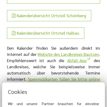
Kalenderübersicht Ortsteil Schönberg
Kalenderübersicht Ortsteil Halbau
Den Kalender finden Sie außerdem direkt im
Internet auf der
Website des Landkreises Bautzen
.
Empfehlenswert ist auch die
Abfall-App
des
Landkreises, welche Sie beispielsweise immer
automatisch über bevorstehende Termine
informiert.
Sperrmüllkarten füllen Sie bitte online
aus.
Cookies
Die Entsorgungstermine werden zudem in der CBZ
Wir und unsere Partner brauchen für einzelne
auf Seite 3 aktuell veröffentlicht.