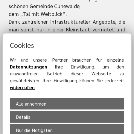
schönen Gemeinde Cunewalde,
dem „Tal mit Weitblick“.
Dank zahlreicher infrastruktureller Angebote, die
man sonst nur in einer Kleinstadt vermutet und
der landschaftlichen Schönheit unseres
Cookies
Oberlausitzer Berglandes, ist Cunewalde eine
Gemeinde in der es sich sehr gut leben, arbeiten
Wir und unsere Partner brauchen für einzelne
und erholen lässt.
Datennutzungen
Ihre Einwilligung, um den
einwandfreien Betrieb dieser Webseite zu
Am besten ist es, wenn Sie uns sowohl virtuell,
gewährleisten. Ihre Einwilligung können Sie jederzeit
aber ausdrücklich und sehr gern auch als
widerrufen
.
Heimkehrer, Neubürger, Existenzgründer,
Ansiedlungswilliger oder als Tourist besuchen.
Alle annehmen
Ihr Bürgermeister
Details
Thomas Martolock
Nur die Nötigsten