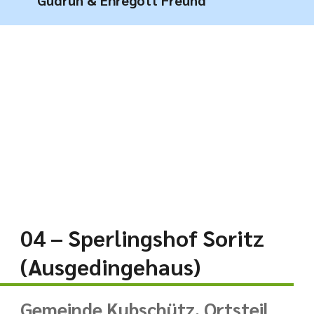
Gudrun & Ehregott Freund
04 – Sperlingshof Soritz
(Ausgedingehaus)
Gemeinde Kubschütz, Ortsteil