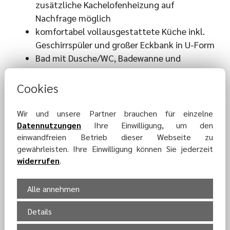
zusätzliche Kachelofenheizung auf
Nachfrage möglich
komfortabel vollausgestattete Küche inkl.
Geschirrspüler und großer Eckbank in U-Form
Bad mit Dusche/WC, Badewanne und
Waschmaschine
Sitzecke im Garten inkl. Feuerstelle
Cookies
200 m bis zum Tennisplatz, zu Gaststätten
oder zum Bäcker
Wir und unsere Partner brauchen für einzelne
500 m bis zur Matschenberg Offroad Arena
Datennutzungen
Ihre Einwilligung, um den
einwandfreien Betrieb dieser Webseite zu
oder zum Discounter
gewährleisten. Ihre Einwilligung können Sie jederzeit
Parkplatz
widerrufen
.
Alle annehmen
Details