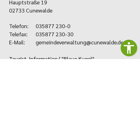
Hauptstraße 19
02733 Cunewalde
Telefon:
035877 230-0
Telefax:
035877 230-30
E-Mail:
gemeindeverwaltung@cunewalde.de
Tourist-Information/ "Blaue Kugel"
Gemeindeverwaltung Cunewalde
Haus des Gastes "Blaue Kugel"
Hauptstraße 97
02733 Cunewalde
Telefon: 035877 80888
Telefax: 035877 80889
E-Mail:
touristinfo@cunewalde.de