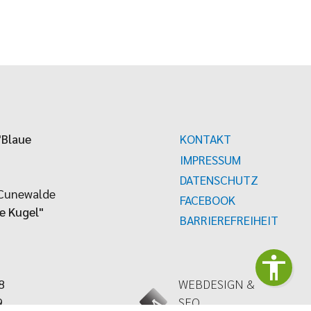
"Blaue
KONTAKT
IMPRESSUM
DATENSCHUTZ
Cunewalde
FACEBOOK
e Kugel"
BARRIEREFREIHEIT
8
WEBDESIGN &
9
SEO