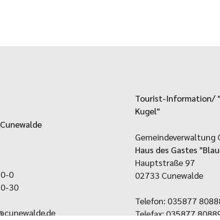
Tourist-Information/ 
Kugel"
 Cunewalde
Gemeindeverwaltung 
Haus des Gastes "Blau
Hauptstraße 97
30-0
02733 Cunewalde
30-30
Telefon: 035877 8088
@cunewalde.de
Telefax: 035877 8088