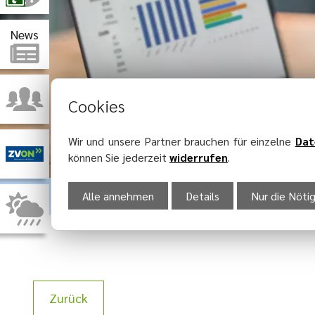
News
Cookies
Wir und unsere Partner brauchen für einzelne
Dat
können Sie jederzeit
widerrufen
.
Alle annehmen
Details
Nur die Nöti
Zurück